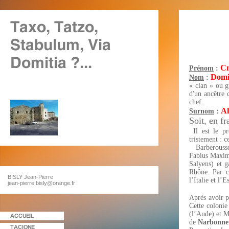
C
Prénom
:
Domi
Nom
:
« clan » ou 
d'un ancêtre 
chef.
A
Surnom
:
Soit, en f
Il est le p
tristement : 
Barberouss
Fabius Maximus
Salyens) et g
Rhône. Par ce
BISLY Jean-Pierre
l’Italie et l
jean-pierre.bisly@orange.fr
Après avoir p
Cette colonie
(l’Aude) et Ma
de
Narbonne