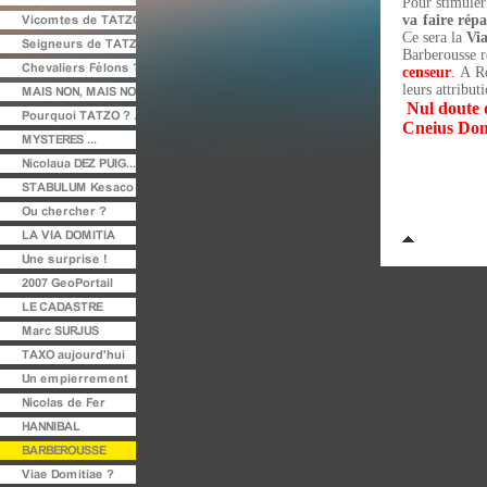
Pour stimuler
va faire répa
Ce sera la
Vi
Barberousse r
censeur
.
A Ro
leurs attribut
Nul doute q
Cneius Dom