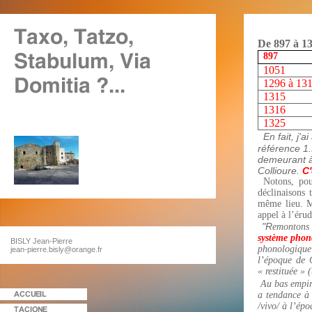
De 897 à 13
897
1051
1296 à 13
1315
1316
1325
En fait, j'
référence 1
demeurant à 
Collioure.
C
Notons, po
déclinaisons
même lieu. Ma
appel à l’érudi
"R
emontons 
système phon
BISLY Jean-Pierre
phonologique 
jean-pierre.bisly@orange.fr
l’époque de C
« restituée » 
Au bas empire
a tendance à 
/vivo/ à l’ép