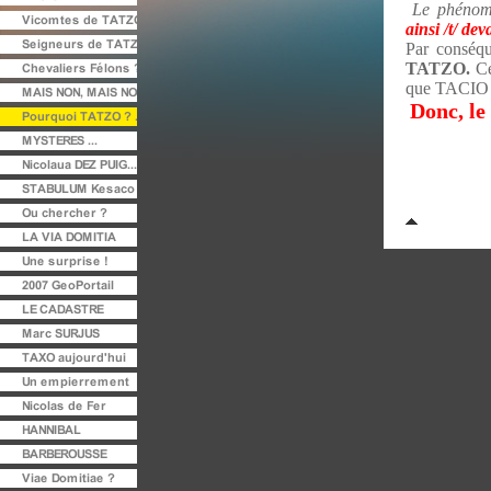
Le phénomè
ainsi /t/ deva
Par conséq
TATZO.
Ce 
que TACIO a
Donc, le