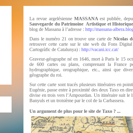
La revue argelésienne
MASSANA
est publiée, dep
Sauvegarde du
Patrimoine Artistique et Historiqu
blog de Massana à l’adresse :
http://massana-albera.blo
Dans le numéro 21 on trouve une carte de
Nicolas d
retrouver cette carte sur le site web du Fons Digital
Cartogràfic de Catalunya) :
http://vacani.icc.cat/
Graveur-géographe né en 1646, mort à Paris le 15 oct
de 600 cartes ou plans, comprenant la France polit
hydrographique, orographique, etc., ainsi que diver
géographe du roi.
Sur cette carte sont tracés plusieurs itinéraires en point
Eugénie, passe entre à proximité des deux Taxo en direc
divise en trois vers l’Ampourdan. Un itinéraire suit le l
Banyuls et un troisième par le col de la Carbassera.
Un argument de plus pour le site de Taxo ? ...