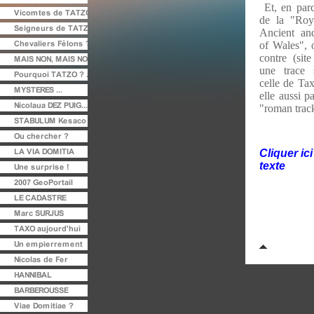
Et, en par
de la "Roy
Ancient an
of Wales", 
contre (sit
une trace 
celle de Tax
elle aussi 
"roman trac
Cliquer ic
texte