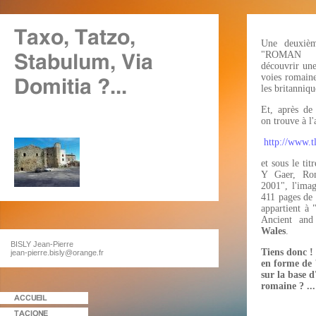
Une deuxièm
"ROMAN 
découvrir une
voies romaine
les britanniqu
Et, après de
on trouve à l'
http://www.t
et sous le ti
Y Gaer, Rom
2001", l'ima
411 pages de 
appartient à
Ancient and
Wales
.
BISLY Jean-Pierre
Tiens donc !
jean-pierre.bisly@orange.fr
en forme de "
sur la base 
romaine ? ...