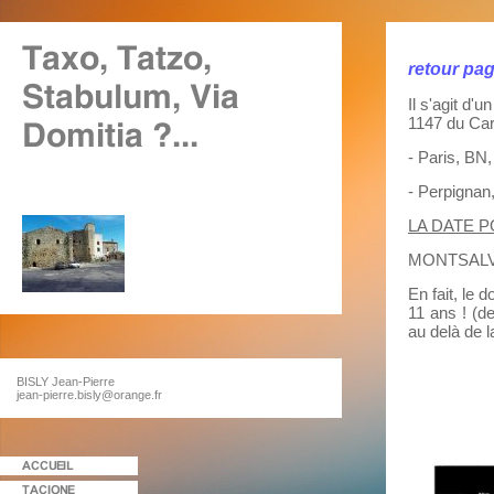
retour pa
Il s'agit d'
1147 du Cart
- Paris, BN,
- Perpignan,
LA DATE 
MONTSALVAJ
En fait, le 
11 ans ! (d
au delà de l
BISLY Jean-Pierre
jean-pierre.bisly@orange.fr